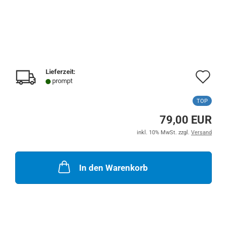
Lieferzeit:
Au
prompt
de
TOP
Me
79,00 EUR
inkl. 10% MwSt. zzgl.
Versand
In den Warenkorb