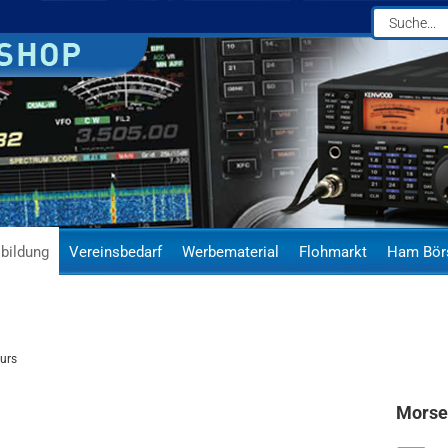
bildung
Vereinsbedarf
Werbematerial
Flohmarkt
Ham Bör
urs
Morse