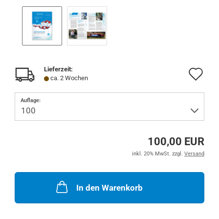
Lieferzeit:
Au
ca. 2 Wochen
de
Auflage:
Me
100,00 EUR
inkl. 20% MwSt. zzgl.
Versand
In den Warenkorb