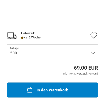
Lieferzeit:
Au
ca. 2 Wochen
de
Auflage:
Me
69,00 EUR
inkl. 10% MwSt. zzgl.
Versand
In den Warenkorb