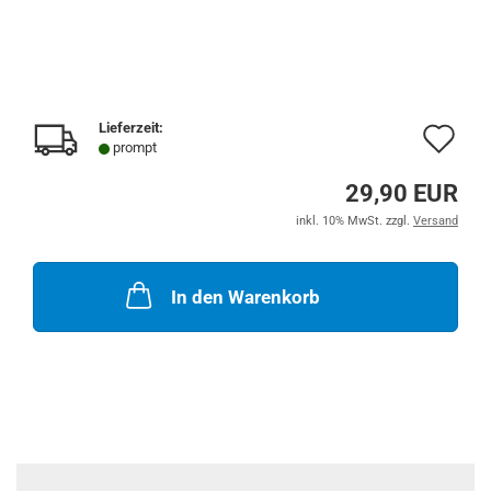
Lieferzeit:
Au
prompt
de
29,90 EUR
Me
inkl. 10% MwSt. zzgl.
Versand
In den Warenkorb