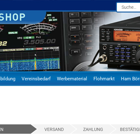
bildung
Vereinsbedarf
Werbematerial
Flohmarkt
Ham Bör
EN
VERSAND
ZAHLUNG
BESTÄTIG