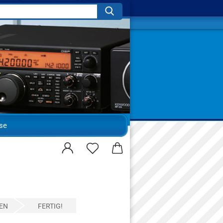
Suche...
se
EN
FERTIG!