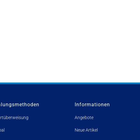
hlungsmethoden
Informationen
rtüberweisung
Angebote
pal
Neue Artikel